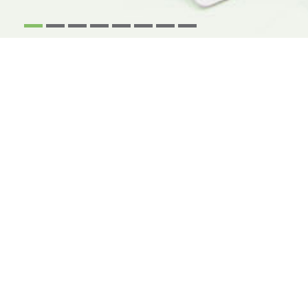
1
2
3
4
5
6
7
8
NOUS VOUS CONTACTONS
en complétant ce formulaire
* J'accepte que les données récoltées via ce formulaire soient traitées
par la société Groupe Revue Fiduciaire (GRF) dont le Délégué à la