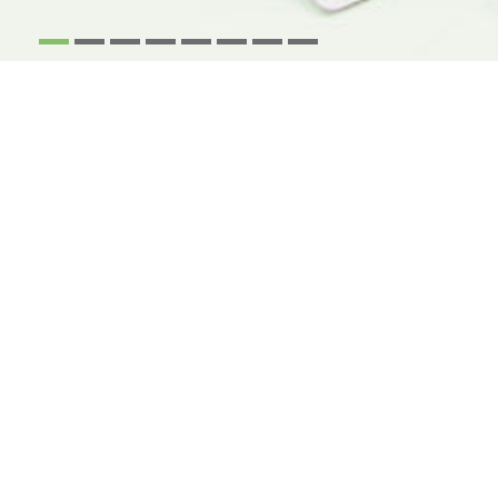
1
2
3
4
5
6
7
8
NOUS VOUS CONTACTONS
en complétant ce formulaire
* J'accepte que les données récoltées via ce formulaire soient traitées
par la société Groupe Revue Fiduciaire (GRF) dont le Délégué à la