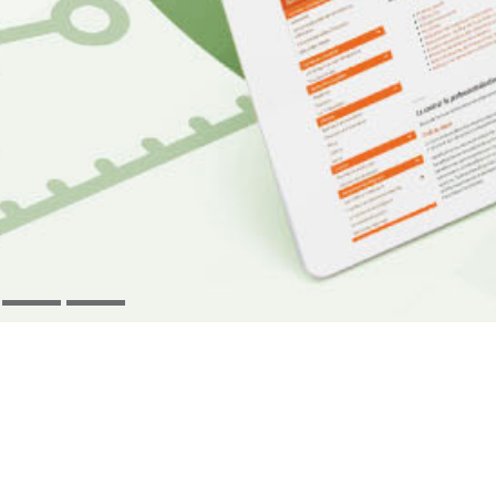
7
8
ONS