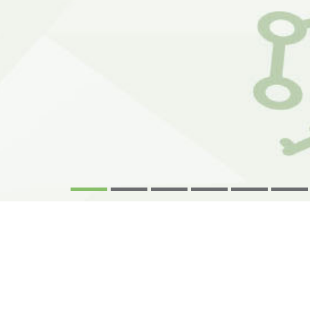
1
2
3
4
5
6
NOUS VOUS CONTACT
en complétant ce formulaire