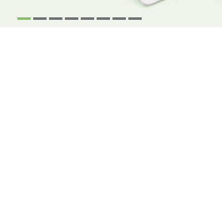
1
2
3
4
5
6
7
8
NOUS VOUS CONTACTONS
en complétant ce formulaire
* J'accepte que les données récoltées via ce formulaire soient traitées
par la société Groupe Revue Fiduciaire (GRF) dont le Délégué à la