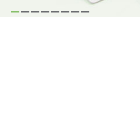
1
2
3
4
5
6
7
8
NOUS VOUS CONTACTONS
en complétant ce formulaire
* J'accepte que les données récoltées via ce formulaire soient traitées
par la société Groupe Revue Fiduciaire (GRF) dont le Délégué à la